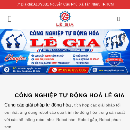
Skip
📍 Địa chỉ: A10/20B1 Nguyễn Cửu Phú, Xã Tân Nhựt, TP.HCM
to
content
CÔNG NGHIỆP TỰ ĐỘNG HOÁ LÊ GIA
Cung cấp giải pháp tự động hóa ,
tích hợp các giải pháp tối
ưu nhất ứng dụng robot vào quá trình tự động hóa trong sản xuất
với các hệ thống robot như: Robot hàn, Robot gắp, Robot phun
sơn…